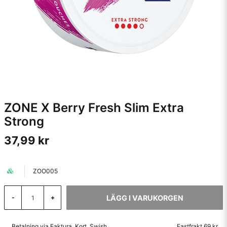
ZONE X Berry Fresh Slim Extra
Strong
37,99 kr
ZOO005
LÄGG I VARUKORGEN
-
+
Betalning via Faktura, Kort, Swish
Fastfrakt 69 kr