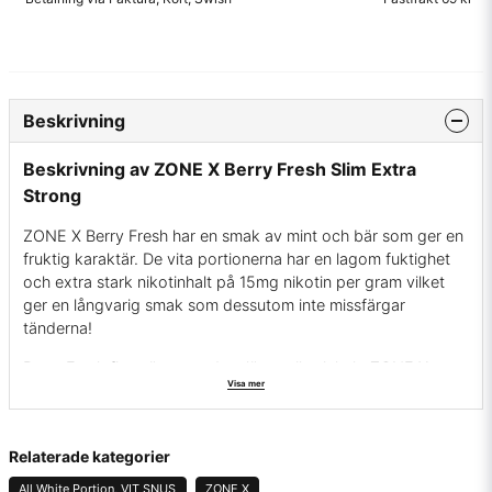
Beskrivning
Beskrivning av ZONE X Berry Fresh Slim Extra
Strong
ZONE X Berry Fresh har en smak av mint och bär som ger en
fruktig karaktär. De vita portionerna har en lagom fuktighet
och extra stark nikotinhalt på 15mg nikotin per gram vilket
ger en långvarig smak som dessutom inte missfärgar
tänderna!
Berry Fresh finns även med en lägre nikotinhalt: ZONE X
Visa mer
Berry Fresh
Relaterade kategorier
All White Portion, VIT SNUS
ZONE X