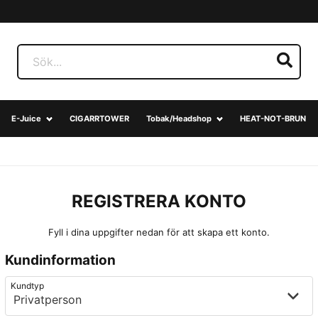
E-Juice
CIGARRTOWER
Tobak/Headshop
HEAT-NOT-BRUN
REGISTRERA KONTO
Fyll i dina uppgifter nedan för att skapa ett konto.
Kundinformation
frontend.form.customer_type
frontend.form.customr-type
Kundtyp