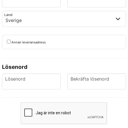
frontend.form.billing_address.country
Land
Annan leveransadress
Lösenord
Lösenord
frontend.form.password_co
Lösenord
Bekräfta lösenord