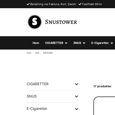
Betalning via Faktura, Kort, Swish
Fastfrakt 69 kr
Hem
CIGARETTER
SNUS
E-Cigaretter
Hem
LIVS
DRYCKER
CIGARETTER
17 produkter
SNUS
E-Cigaretter