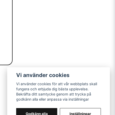
Vi använder cookies
Vi använder cookies för att vår webbplats skall
fungera och erbjuda dig bästa upplevelse.
Bekräfta ditt samtycke genom att trycka på
Snusprillan i Uppland AB
godkänn alla eller anpassa via inställningar
© Copyright 2026
Godkänn alla
Inställningar