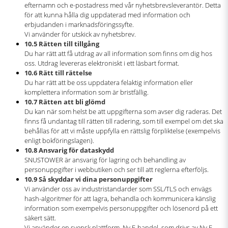
efternamn och e-postadress med vår nyhetsbrevsleverantör. Detta
för att kunna hålla dig uppdaterad med information och
erbjudanden i marknadsföringssyfte.
Vi använder för utskick av nyhetsbrev.
10.5 Rätten till tillgång
Du har rätt att få utdrag av all information som finns om dig hos
oss. Utdrag levereras elektroniskt i ett läsbart format.
10.6 Rätt till rättelse
Du har rätt att be oss uppdatera felaktig information eller
komplettera information som är bristfällig.
10.7 Rätten att bli glömd
Du kan när som helst be att uppgifterna som avser dig raderas. Det
finns få undantag till rätten till radering, som till exempel om det ska
behållas för att vi måste uppfylla en rättslig förpliktelse (exempelvis
enligt bokföringslagen).
10.8 Ansvarig för dataskydd
SNUSTOWER är ansvarig för lagring och behandling av
personuppgifter i webbutiken och ser till att reglerna efterföljs.
10.9 Så skyddar vi dina personuppgifter
Vi använder oss av industristandarder som SSL/TLS och envägs
hash-algoritmer för att lagra, behandla och kommunicera känslig
information som exempelvis personuppgifter och lösenord på ett
säkert sätt.
Vi använder en svensk plattform, Ny E-handel, som drivs av Ny E-