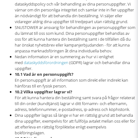
dataskyddspolicy och vår behandling av dina personuppgifter. Vi
värnar om din personliga integritet och samlar inte in fler uppgifter
än nödvändigt för att behandla din beställning. Vi säljer eller
vidareger aldrig dina uppgifter till tredjepart utan rättslig grund.
SNUSTOWER är ansvarig för behandlingen av personuppgifter som
du lämnat till oss som kund. Dina personuppgifter behandlas av
oss för att kunna hantera din beställning samt i de tillfällen då du
har önskat nyhetsbrev eller kampanjerbjudanden - för att kunna
anpassa marknadsföringen åt dina individuella behov.
Nedan information är en summering av hur vi i enlighet
med
dataskyddsförordningen
(GDPR) lagrar och behandlar dina
uppgifter.
10.1 Vad är en personuppgift?
En personuppgift är all information som direkt eller indirekt kan
hänföras till en fysisk person.
10.2 Vilka uppgifter lagrar vi?
För att kunna hantera din beställning samt svara på frågor relaterat
till din order (kundtjänst) lagrar vi ditt förnamn- och efternamn,
adress, telefonnummer, e-postadress, ip-adress och köphistorik.
Dina uppgifter lagras så länge vi har en rättslig grund att behandla
dina uppgifter, exempelvis för att fullfölja avtalet mellan oss eller för
att efterleva en rättslig förpliktelse enligt exempelvis
bokföringslagen.