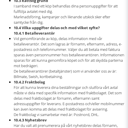
10.3 Rättslig grund
I samband med ett köp behandlas dina personuppgifter för att
fullfölja avtalet med dig.
Marknadsföring, kampanjer och liknande utskick sker efter
samtycke från dig.
10.4 Vilka uppgifter delas och med vilket syfte?
10.4.1 Betalleverantör
Vid genomförande av köp, delas information med vår
betalleverantör. Det som lagras är förnamn, efternamn, adress, e-
postadress och telefonnummer. Väljer du att betala med faktura
sparas även personnummer hos betalleverantören. Informationen
sparas för att kunna genomföra köpet och för att skydda parterna
mot bedrägeri.
De betalleverantörer (betaltjänster) som vi använder oss av är:
Billmate, Swish, kortbetalning.
10.4.2 Fraktbolag
För att kunna leverera dina beställningar och slutföra vårt avtal
måste vi dela med specifik information med fraktbolaget. Det som
delas med fraktbolaget är förnamn, efternamn samt
adressuppgifter för leverans. E-postadress och/eller mobilnummer
kan även komma att delas med fraktbolaget för avisering.
De fraktbolag vi samarbetar med är: Postnord, DHL.
10.4.3 Nyhetsbrev
Har du valt att prenumerera på vårt nyhetsbrev delas förnamn,