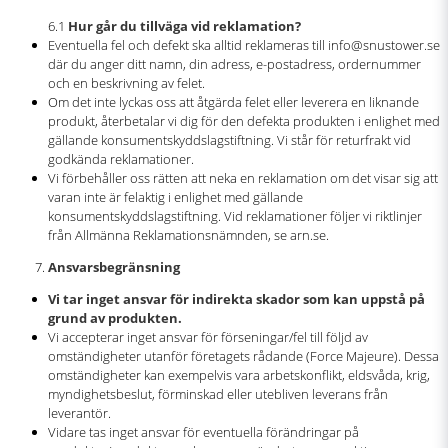
6.1
Hur går du tillväga vid reklamation?
Eventuella fel och defekt ska alltid reklameras till info@snustower.se
där du anger ditt namn, din adress, e-postadress, ordernummer
och en beskrivning av felet.
Om det inte lyckas oss att åtgärda felet eller leverera en liknande
produkt, återbetalar vi dig för den defekta produkten i enlighet med
gällande konsumentskyddslagstiftning. Vi står för returfrakt vid
godkända reklamationer.
Vi förbehåller oss rätten att neka en reklamation om det visar sig att
varan inte är felaktig i enlighet med gällande
konsumentskyddslagstiftning. Vid reklamationer följer vi riktlinjer
från Allmänna Reklamationsnämnden, se arn.se.
Ansvarsbegränsning
Vi tar inget ansvar för indirekta skador som kan uppstå på
grund av produkten.
Vi accepterar inget ansvar för förseningar/fel till följd av
omständigheter utanför företagets rådande (Force Majeure). Dessa
omständigheter kan exempelvis vara arbetskonflikt, eldsvåda, krig,
myndighetsbeslut, förminskad eller utebliven leverans från
leverantör.
Vidare tas inget ansvar för eventuella förändringar på