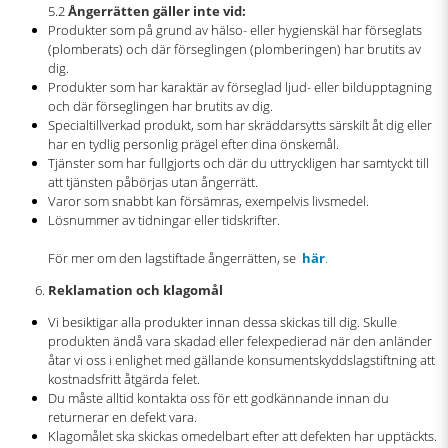
5.2
Ångerrätten gäller inte vid:
Produkter som på grund av hälso- eller hygienskäl har förseglats
(plomberats) och där förseglingen (plomberingen) har brutits av
dig.
Produkter som har karaktär av förseglad ljud- eller bildupptagning
och där förseglingen har brutits av dig.
Specialtillverkad produkt, som har skräddarsytts särskilt åt dig eller
har en tydlig personlig prägel efter dina önskemål.
Tjänster som har fullgjorts och där du uttryckligen har samtyckt till
att tjänsten påbörjas utan ångerrätt.
Varor som snabbt kan försämras, exempelvis livsmedel.
Lösnummer av tidningar eller tidskrifter.
För mer om den lagstiftade ångerrätten, se
här
.
Reklamation och klagomål
Vi besiktigar alla produkter innan dessa skickas till dig. Skulle
produkten ändå vara skadad eller felexpedierad när den anländer
åtar vi oss i enlighet med gällande konsumentskyddslagstiftning att
kostnadsfritt åtgärda felet.
Du måste alltid kontakta oss för ett godkännande innan du
returnerar en defekt vara.
Klagomålet ska skickas omedelbart efter att defekten har upptäckts.