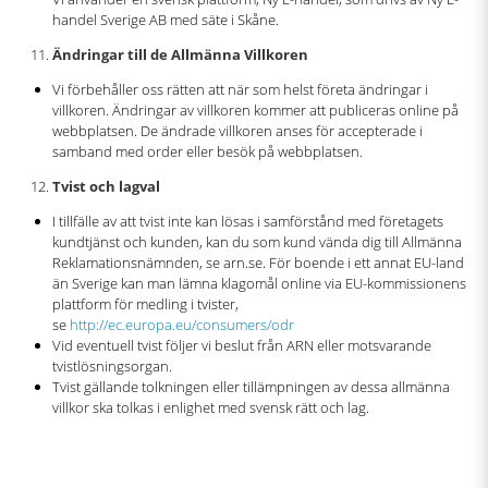
handel Sverige AB med säte i Skåne.
Ändringar till de Allmänna Villkoren
Vi förbehåller oss rätten att när som helst företa ändringar i
villkoren. Ändringar av villkoren kommer att publiceras online på
webbplatsen. De ändrade villkoren anses för accepterade i
samband med order eller besök på webbplatsen.
Tvist och lagval
I tillfälle av att tvist inte kan lösas i samförstånd med företagets
kundtjänst och kunden, kan du som kund vända dig till Allmänna
Reklamationsnämnden, se arn.se. För boende i ett annat EU-land
än Sverige kan man lämna klagomål online via EU-kommissionens
plattform för medling i tvister,
se
http://ec.europa.eu/consumers/odr
Vid eventuell tvist följer vi beslut från ARN eller motsvarande
tvistlösningsorgan.
Tvist gällande tolkningen eller tillämpningen av dessa allmänna
villkor ska tolkas i enlighet med svensk rätt och lag.