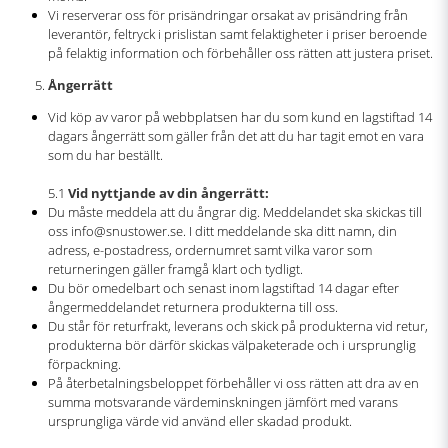
Vi reserverar oss för prisändringar orsakat av prisändring från
leverantör, feltryck i prislistan samt felaktigheter i priser beroende
på felaktig information och förbehåller oss rätten att justera priset.
Ångerrätt
Vid köp av varor på webbplatsen har du som kund en lagstiftad 14
dagars ångerrätt som gäller från det att du har tagit emot en vara
som du har beställt.
5.1
Vid nyttjande av din ångerrätt:
Du måste meddela att du ångrar dig. Meddelandet ska skickas till
oss info@snustower.se. I ditt meddelande ska ditt namn, din
adress, e-postadress, ordernumret samt vilka varor som
returneringen gäller framgå klart och tydligt.
Du bör omedelbart och senast inom lagstiftad 14 dagar efter
ångermeddelandet returnera produkterna till oss.
Du står för returfrakt, leverans och skick på produkterna vid retur,
produkterna bör därför skickas välpaketerade och i ursprunglig
förpackning.
På återbetalningsbeloppet förbehåller vi oss rätten att dra av en
summa motsvarande värdeminskningen jämfört med varans
ursprungliga värde vid använd eller skadad produkt.