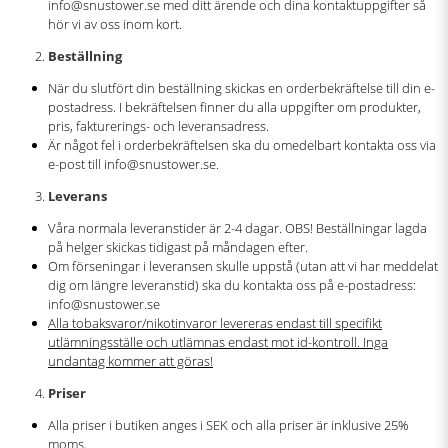
info@snustower.se med ditt ärende och dina kontaktuppgifter så
hör vi av oss inom kort.
Beställning
När du slutfört din beställning skickas en orderbekräftelse till din e-
postadress. I bekräftelsen finner du alla uppgifter om produkter,
pris, fakturerings- och leveransadress.
Är något fel i orderbekräftelsen ska du omedelbart kontakta oss via
e-post till info@snustower.se.
Leverans
Våra normala leveranstider är 2-4 dagar. OBS! Beställningar lagda
på helger skickas tidigast på måndagen efter.
Om förseningar i leveransen skulle uppstå (utan att vi har meddelat
dig om längre leveranstid) ska du kontakta oss på e-postadress:
info@snustower.se
Alla tobaksvaror/nikotinvaror levereras endast till specifikt
utlämningsställe och utlämnas endast mot id-kontroll. Inga
undantag kommer att göras!
Priser
Alla priser i butiken anges i SEK och alla priser är inklusive 25%
moms.