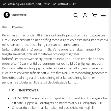
Betalning via Faktura, Kort, Swish
Fastfrakt 69 kr
Hem
Köpvillkor
Personer som är under 18 år får inte handla produkter på snustower.se
Om vi upptäcker att en minderårig försökt göra en beställning kontaktar vi
målsman per brev. Beställning i annan persons namn
(urkundsförfalskning) polisanmäls. Varje order granskas manuellt för
högsta säkerhet, och vid misstanke om oegentligheter
förbehåller snustower.se sig rätten att neka köp. Innan ett nekande om
order efterfrågar vi alltid personnummer och bild på giltig legitimation.
Kan kompletterande uppgifter inte fås, nekas beställningen omedelbart
eller inom en vecka från det att vi inte fått svar. Om minderårig genomfört
förskottsbetalning via direktbetalning eller kortbetalning kommer
pengarna att betalas tillbaka på det belastade kontot.
Om SNUSTOWER
SNUSTOWER är en del av Snusprillan i Uppland Ab . Företagets har
sitt säte i Uppsala. Företagets postadress är S:T Olofsgatan 32B.
Önskar du att komma i kontakt med oss, skicka ett mejl till