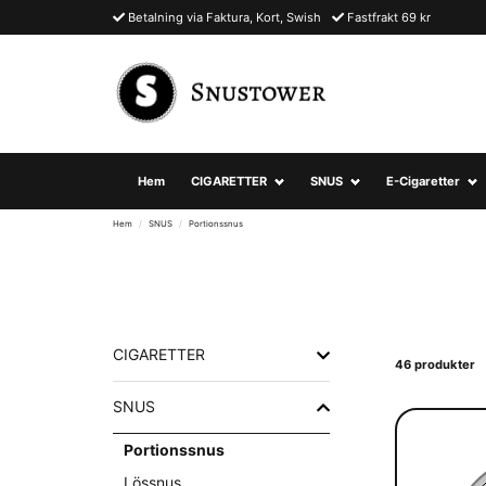
Betalning via Faktura, Kort, Swish
Fastfrakt 69 kr
Hem
CIGARETTER
SNUS
E-Cigaretter
Hem
SNUS
Portionssnus
CIGARETTER
46 produkter
SNUS
Portionssnus
Lössnus