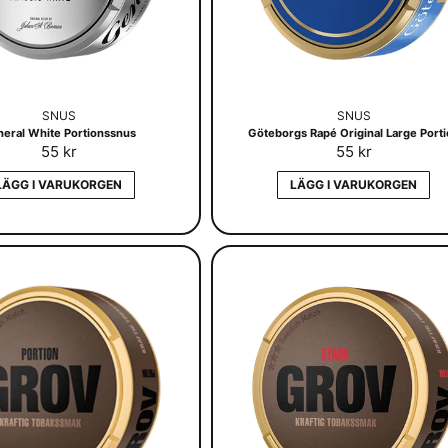
SNUS
SNUS
eral White Portionssnus
Göteborgs Rapé Original Large Port
55 kr
55 kr
LÄGG I VARUKORGEN
LÄGG I VARUKORGEN