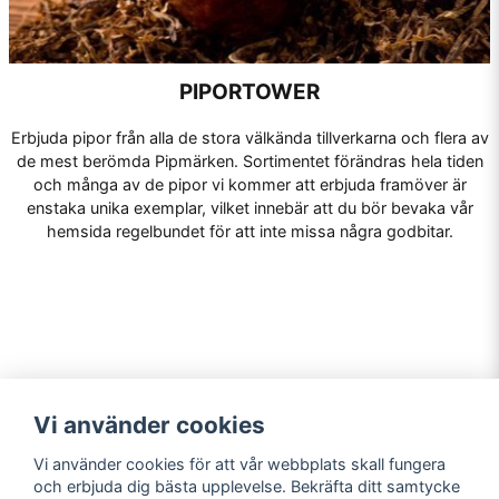
PIPORTOWER
Erbjuda pipor från alla de stora välkända tillverkarna och flera av
de mest berömda Pipmärken. Sortimentet förändras hela tiden
och många av de pipor vi kommer att erbjuda framöver är
enstaka unika exemplar, vilket innebär att du bör bevaka vår
hemsida regelbundet för att inte missa några godbitar.
Navigering
Mitt konto
Vi använder cookies
Köpvillkor
Logga in
Vi använder cookies för att vår webbplats skall fungera
Kontakta oss
Registrera dig
och erbjuda dig bästa upplevelse. Bekräfta ditt samtycke