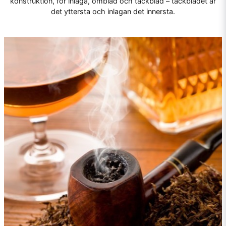
konstruktion, för inlaga, omblad och täckblad – täckbladet är
det yttersta och inlagan det innersta.