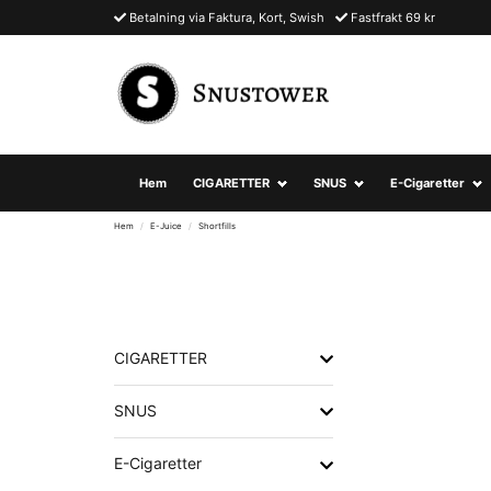
Betalning via Faktura, Kort, Swish
Fastfrakt 69 kr
Hem
CIGARETTER
SNUS
E-Cigaretter
Hem
E-Juice
Shortfills
CIGARETTER
SNUS
E-Cigaretter