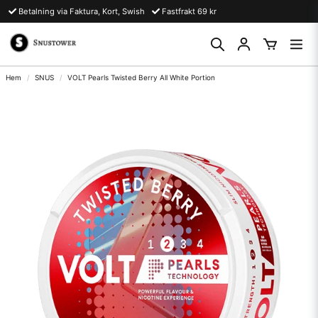
Betalning via Faktura, Kort, Swish
Fastfrakt 69 kr
Hem
SNUS
VOLT Pearls Twisted Berry All White Portion