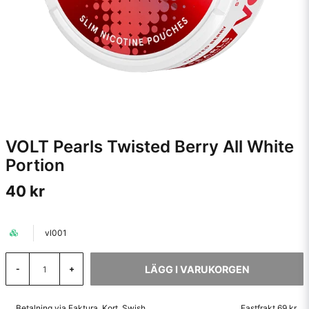
VOLT Pearls Twisted Berry All White
Portion
40 kr
vl001
LÄGG I VARUKORGEN
-
+
Betalning via Faktura, Kort, Swish
Fastfrakt 69 kr