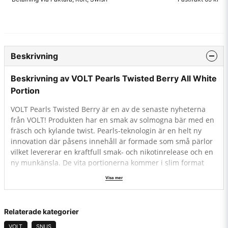
Beskrivning
Beskrivning av VOLT Pearls Twisted Berry All White
Portion
VOLT Pearls Twisted Berry är en av de senaste nyheterna
från VOLT! Produkten har en smak av solmogna bär med en
fräsch och kylande twist. Pearls-teknologin är en helt ny
innovation där påsens innehåll är formade som små pärlor
vilket levererar en kraftfull smak- och nikotinrelease och en
ny munkänsla. De vita portionerna kommer i slim format
och har en normalstark nikotinhalt på 9,28mg nikotin per
Visa mer
gram.
Relaterade kategorier
VOLT
SNUS