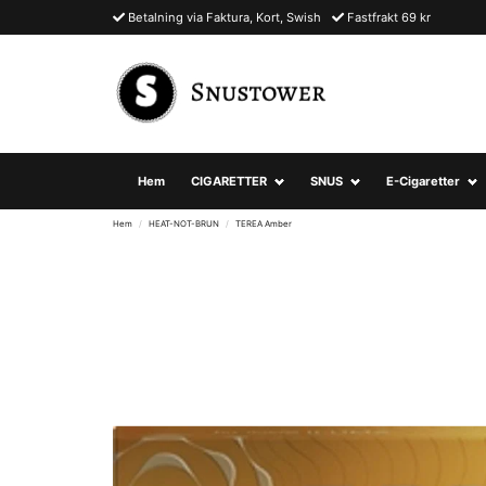
Betalning via Faktura, Kort, Swish
Fastfrakt 69 kr
Hem
CIGARETTER
SNUS
E-Cigaretter
Hem
HEAT-NOT-BRUN
TEREA Amber