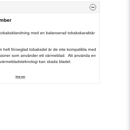
Amber
 tobaksblandning med en balanserad tobakskaraktär
 helt förseglad tobaksdel är de inte kompatibla med
rsioner som använder ett värmeblad. Att använda en
värmebladsteknologi kan skada bladet.
Visa mer