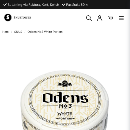
Betalning via Faktura, Kort, Swish
Fastfrakt 69 kr
Hem
SNUS
Odens No3 White Portion