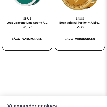
SNUS
SNUS
Loop Jalapeno Lime Strong All White
Ettan Original Portion – Jubileumsdosa
43 kr
55 kr
LÄGG I VARUKORGEN
LÄGG I VARUKORGEN
Navigering
Mitt konto
Vi använder cookies