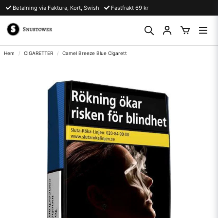
Betalning via Faktura, Kort, Swish
Fastfrakt 69 kr
Hem
CIGARETTER
Camel Breeze Blue Cigarett