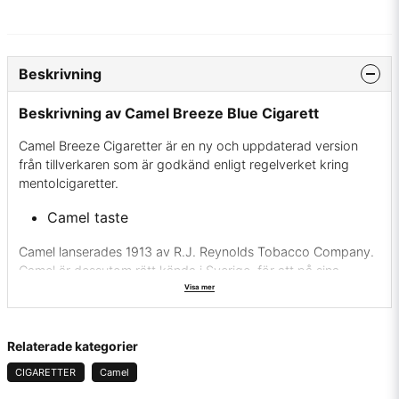
Beskrivning
Beskrivning av Camel Breeze Blue Cigarett
Camel Breeze Cigaretter är en ny och uppdaterad version
från tillverkaren som är godkänd enligt regelverket kring
mentolcigaretter.
Camel taste
Camel lanserades 1913 av R.J. Reynolds Tobacco Company.
Camel är dessutom rätt kända i Sverige, för att på sina
förpackningar ha en bild på en dromedar. Om man dessutom
Visa mer
kollar in bilden på dromedaren noga så kan man om man är
uppmärksam, se olika bilder i dromedarens teckning. Man ser
bland annat
Manneken Pis
.
Relaterade kategorier
CIGARETTER
Camel